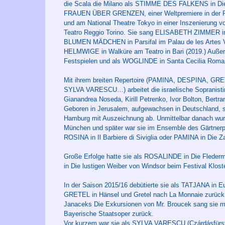
die Scala die Milano als STIMME DES FALKENS in Die
FRAUEN ÜBER GRENZEN, einer Weltpremiere in der Re
und am National Theatre Tokyo in einer Inszenierung v
Teatro Reggio Torino. Sie sang ELISABETH ZIMMER in
BLUMEN MÄDCHEN in Parsifal im Palau de les Artes Va
HELMWIGE in Walküre am Teatro in Bari (2019.) Auße
Festspielen und als WOGLINDE in Santa Cecilia Roma
Mit ihrem breiten Repertoire (PAMINA, DESPINA, G
SYLVA VARESCU…) arbeitet die israelische Sopranistin
Gianandrea Noseda, Kirill Petrenko, Ivor Bolton, Bertr
Geboren in Jerusalem, aufgewachsen in Deutschland, s
Hamburg mit Auszeichnung ab. Unmittelbar danach wurd
München und später war sie im Ensemble des Gärtnerpl
ROSINA in Il Barbiere di Siviglia oder PAMINA in Die Za
Große Erfolge hatte sie als ROSALINDE in Die Fleder
in Die lustigen Weiber von Windsor beim Festival Klost
In der Saison 2015/16 debütierte sie als TATJANA in E
GRETEL in Hänsel und Gretel nach La Monnaie zurück. E
Janaceks Die Exkursionen von Mr. Broucek sang sie m
Bayerische Staatsoper zurück.
Vor kurzem war sie als SYLVA VARESCU (Czárdásfürstin