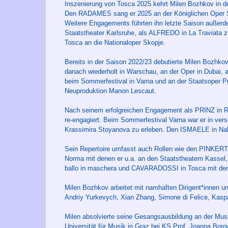
Inszenierung von Tosca 2025 kehrt Milen Bozhkov in d
Den RADAMES sang er 2025 an der Königlichen Oper Sto
Weitere Engagements führten ihn letzte Saison außerd
Staatstheater Karlsruhe, als ALFREDO in La Traviata
Tosca an die Nationaloper Skopje.
Bereits in der Saison 2022/23 debutierte Milen Bozhk
danach wiederholt in Warschau, an der Oper in Dubai, a
beim Sommerfestival in Varna und an der Staatsoper P
Neuproduktion Manon Lescaut.
Nach seinem erfolgreichen Engagement als PRINZ in R
re-engagiert. Beim Sommerfestival Varna war er in 
Krassimira Stoyanova zu erleben. Den ISMAELE in Nab
Sein Repertoire umfasst auch Rollen wie den PINKE
Norma mit denen er u.a. an den Staatstheatern Kassel
ballo in maschera und CAVARADOSSI in Tosca mit dene
Milen Bozhkov arbeitet mit namhaften Dirigent*innen und 
Andriy Yurkevych, Xian Zhang, Simone di Felice, Kasp
Milen absolvierte seine Gesangsausbildung an der Musi
Universität für Musik in Graz bei KS Prof. Joanna Bor