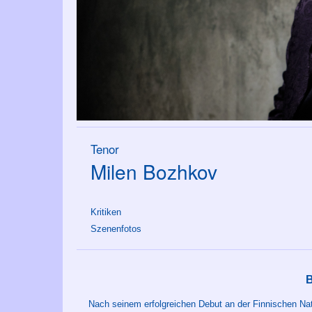
Tenor
Milen Bozhkov
Kritiken
Szenenfotos
Nach seinem erfolgreichen Debut an der Finnischen Na