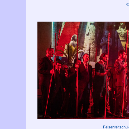
©
Felsenreitschu