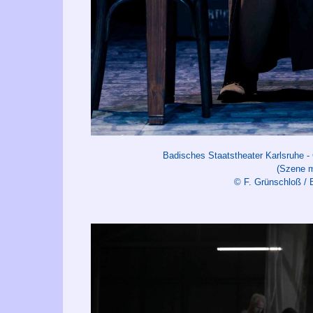
Badisches Staatstheater Karlsruhe -
(Szene m
© F. Grünschloß / 