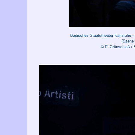
Badisches Staatstheater Karlsruhe -
(Szene 
© F. Grünschloß / 