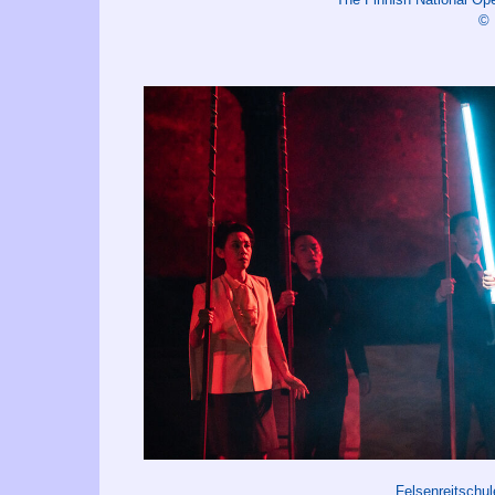
©
Felsenreitschu