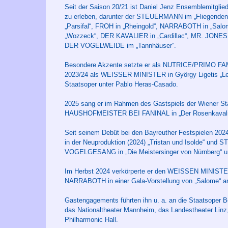
Seit der Saison 20/21 ist Daniel Jenz Ensemblemitglied
zu erleben, darunter der STEUERMANN im „Fliegenden H
„Parsifal“, FROH in „Rheingold“, NARRABOTH in „Sal
„Wozzeck“, DER KAVALIER in „Cardillac“, MR. JONES
DER VOGELWEIDE im „Tannhäuser“.
Besondere Akzente setzte er als NUTRICE/PRIMO FAMIG
2023/24 als WEISSER MINISTER in György Ligetis „Le 
Staatsoper unter Pablo Heras-Casado.
2025 sang er im Rahmen des Gastspiels der Wiener Sta
HAUSHOFMEISTER BEI FANINAL in „Der Rosenkavali
Seit seinem Debüt bei den Bayreuther Festspielen 2024
in der Neuproduktion (2024) „Tristan und Isolde“ und 
VOGELGESANG in „Die Meistersinger von Nürnberg“ un
Im Herbst 2024 verkörperte er den WEISSEN MINISTE
NARRABOTH in einer Gala-Vorstellung von „Salome“ an 
Gastengagements führten ihn u. a. an die Staatsoper B
das Nationaltheater Mannheim, das Landestheater Linz,
Philharmonic Hall.