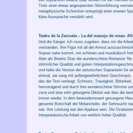
Trotz einer etwas angespannten Stimmführung vermeidet
metaphysische Schrecken entspringt einer inneren Sp
klare Aussprache verstärkt wird.
Teatro de la Zarzuela – La del manojo de rosas- 
Und die Sänger. Ich muss zugeben, dass mir die Arbeit v
verstanden, ihre Figur mit all der Anmut auszuschmück
Sopran nahe kommt, mit schönen und musikalisch hohen
Aber als Beatriz Díaz die wunderschöne Romanze ‘No c
stimmlicher Qualität und gutem Interpretationsgesch
und halte die Version der asturischen Sopranistin für e
einmal, sie sang mit außergewöhnlichem Geschmack, g
das der Text verlangt: Schmerz, Traurigkeit, Bitterkei
hervorragend und durch ihre wunderschöne Stimme und 
voce und eine sehr gelungene Diktion war dies die best
immer wieder. In dem bewundernswert gesungene Havann
gesamte Botschaft der Melancholie, der Sehnsucht nac
war. Ihre Leistung war den Applaus wert. Die Ovatione
interpretatorische Arbeit von wirklich hoher Qualität.