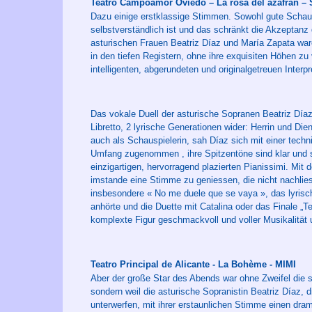
Teatro Campoamor Oviedo – La rosa del azafrán 
Dazu einige erstklassige Stimmen. Sowohl gute Schausp
selbstverständlich ist und das schränkt die Akzeptanz
asturischen Frauen Beatriz Díaz und María Zapata ware
in den tiefen Registern, ohne ihre exquisiten Höhen zu
intelligenten, abgerundeten und originalgetreuen Interpr
Das vokale Duell der asturische Sopranen Beatriz Díaz
Libretto, 2 lyrische Generationen wider: Herrin und Die
auch als Schauspielerin, sah Díaz sich mit einer techni
Umfang zugenommen , ihre Spitzentöne sind klar und s
einzigartigen, hervorragend plazierten Pianissimi. M
imstande eine Stimme zu geniessen, die nicht nachlies
insbesondere « No me duele que se vaya », das lyrisch
anhörte und die Duette mit Catalina oder das Finale „
komplexte Figur geschmackvoll und voller Musikalität
Teatro Principal de Alicante - La Bohème - MIMI
Aber der große Star des Abends war ohne Zweifel die sc
sondern weil die asturische Sopranistin Beatriz Díaz, d
unterwerfen, mit ihrer erstaunlichen Stimme einen dra