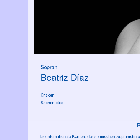
Sopran
Beatriz Díaz
Kritiken
Szenenfotos
Die internationale Karriere der spanischen Sopranistin