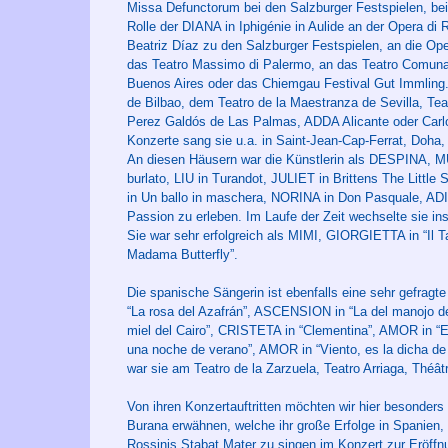
Missa Defunctorum bei den Salzburger Festspielen, be
Rolle der DIANA in Iphigénie in Aulide an der Opera di
Beatriz Díaz zu den Salzburger Festspielen, an die Ope
das Teatro Massimo di Palermo, an das Teatro Comuna
Buenos Aires oder das Chiemgau Festival Gut Immling
de Bilbao, dem Teatro de la Maestranza de Sevilla, Te
Perez Galdós de Las Palmas, ADDA Alicante oder Carl
Konzerte sang sie u.a. in Saint-Jean-Cap-Ferrat, Doha,
An diesen Häusern war die Künstlerin als DESPINA, M
burlato, LIU in Turandot, JULIET in Brittens The Li
in Un ballo in maschera, NORINA in Don Pasquale, ADI
Passion zu erleben. Im Laufe der Zeit wechselte sie ins
Sie war sehr erfolgreich als MIMI, GIORGIETTA in “Il T
Madama Butterfly”.
Die spanische Sängerin ist ebenfalls eine sehr gefragt
“La rosa del Azafrán”, ASCENSION in “La del manojo d
miel del Cairo”, CRISTETA in “Clementina”, AMOR in “E
una noche de verano”, AMOR in “Viento, es la dicha d
war sie am Teatro de la Zarzuela, Teatro Arriaga, Théât
Von ihren Konzertauftritten möchten wir hier besonder
Burana erwähnen, welche ihr große Erfolge in Spanien,
Rossinis Stabat Mater zu singen im Konzert zur Eröff