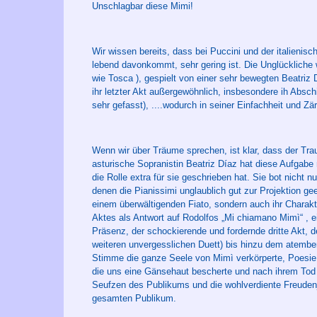
Unschlagbar diese Mimi!
Wir wissen bereits, dass bei Puccini und der italienis
lebend davonkommt, sehr gering ist. Die Unglückliche
wie Tosca ), gespielt von einer sehr bewegten Beatriz
ihr letzter Akt außergewöhnlich, insbesondere ih Absch
sehr gefasst), ....wodurch in seiner Einfachheit und Z
Wenn wir über Träume sprechen, ist klar, dass der Tra
asturische Sopranistin Beatriz Díaz hat diese Aufgabe 
die Rolle extra für sie geschrieben hat. Sie bot nicht
denen die Pianissimi unglaublich gut zur Projektion ge
einem überwältigenden Fiato, sondern auch ihr Charakte
Aktes als Antwort auf Rodolfos „Mi chiamano Mimì“ , e
Präsenz, der schockierende und fordernde dritte Akt, d
weiteren unvergesslichen Duett) bis hinzu dem atemb
Stimme die ganze Seele von Mimì verkörperte, Poesie 
die uns eine Gänsehaut bescherte und nach ihrem Tod b
Seufzen des Publikums und die wohlverdiente Freuden
gesamten Publikum.