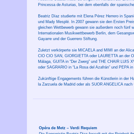
Princessa de Asturias, bei dem ebenfalls der spanisch
Beatriz Díaz studierte mit Elena Pérez Herrero in Span
und Mady Mesplé. In 2007 gewann sie den Ersten Prei
gleichen Wettbewerb gewann sie außerdem noch fünf we
Internationalen Musikwettbewerb Berlin, dem Gesangs
Gayarre und der Guerrero Stiftung.
Zuletzt verkörperte sie MICAELA and MIMI an der Ali
CIO CIO SAN, GIORGIETTA oder LAURETTA an der Ov
Málaga, GUITA in “Der Zwerg” und THE CHAIR LUIS X
oder SAGRARIO in “La Rosa del Azafrán” und PEPA in “A
Zukünftige Engagements führen die Künstlerin in der 
la Zarzuela de Madrid oder als SUOR ANGELICA nach 
Opéra de Metz – Verdi Requiem
Die Sopranistin Beatriz Diaz fesselt mit der Reinheit 